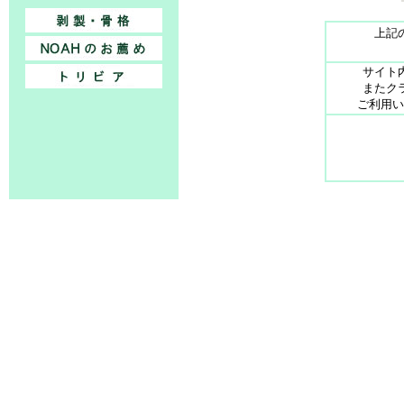
上記
サイト
またク
ご利用い